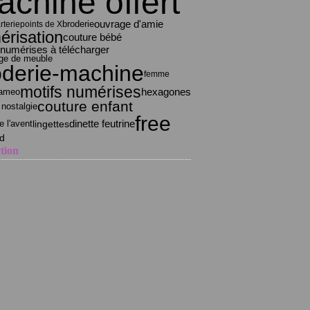
chine offert
ouvrage d'amie
broderie
rterie
points de X
érisation
couture bébé
 numérises à télécharger
age de meuble
oderie-machine
femme
motifs numérises
hexagones
ameo
couture enfant
nostalgie
free
dinette feutrine
lingettes
e l'avent
od
tion