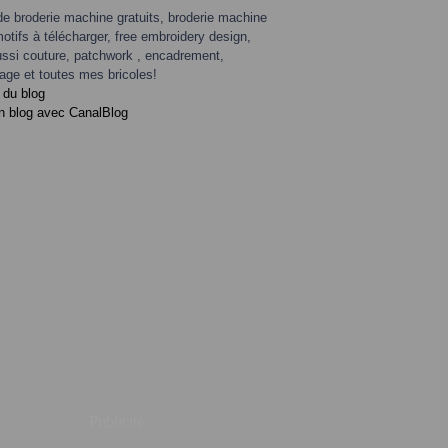
de broderie machine gratuits, broderie machine
motifs à télécharger, free embroidery design,
ssi couture, patchwork , encadrement,
age et toutes mes bricoles!
 du blog
n blog avec CanalBlog
Publicité