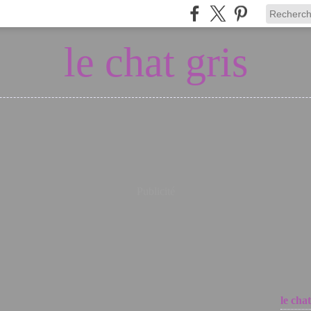
le chat gris
Publicité
le chat