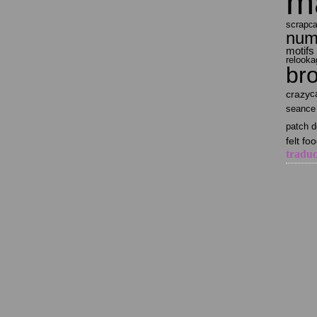
ma
scrap
ca
num
motifs
relook
br
crazy
c
seance 
patch d
felt fo
traduc