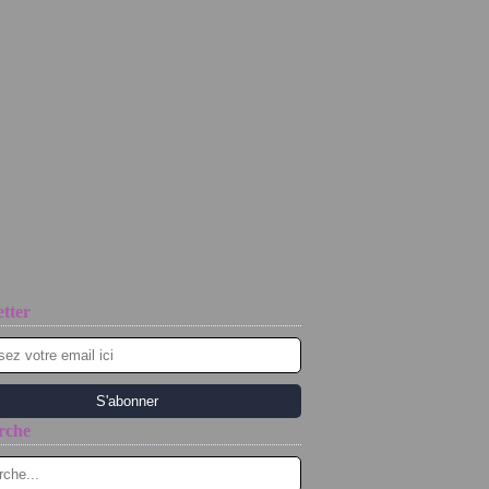
tter
rche