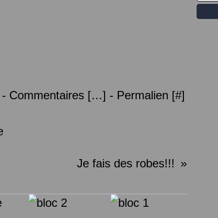
 -
Commentaires [
…
]
- Permalien [
#
]
e
Je fais des robes!!!