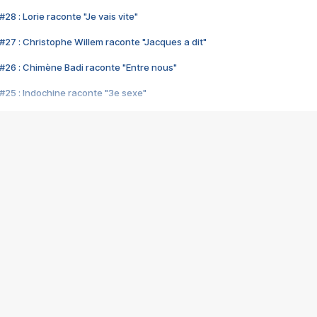
28 : Lorie raconte "Je vais vite"
#27 : Christophe Willem raconte "Jacques a dit"
#26 : Chimène Badi raconte "Entre nous"
#25 : Indochine raconte "3e sexe"
#24 : Zaho raconte "C'est chelou"
#23 : Patrick Bruel raconte "Au café des délices"
#22 : Kyo raconte "Le chemin"
#21 : Nolwenn Leroy raconte "Cassé"
#20 : Patrick Hernandez raconte "Born to be alive"
#19 : Lorie raconte "Près de moi"
#18 : Michael Jones raconte "A nos actes manqués" (avec Jean-Jacque
#17 : Khaled raconte "Aïcha"