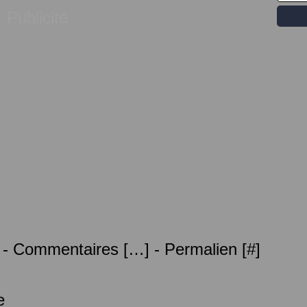
Publicité
 -
Commentaires [
…
]
- Permalien [
#
]
e