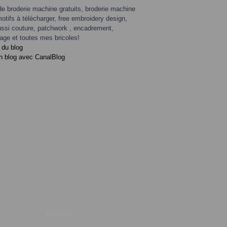
de broderie machine gratuits, broderie machine
motifs à télécharger, free embroidery design,
ssi couture, patchwork , encadrement,
age et toutes mes bricoles!
 du blog
n blog avec CanalBlog
Publicité