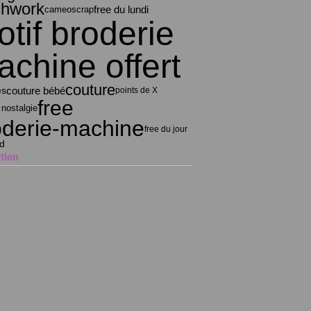
chwork
scrap
free du lundi
cameo
tif broderie
chine offert
couture
couture bébé
es
points de X
free
nostalgie
oderie-machine
free du jour
od
tion