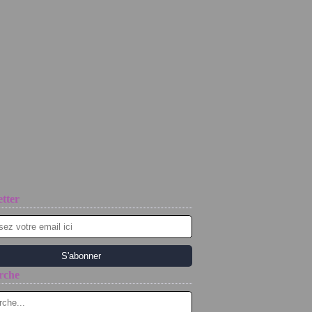
tter
rche