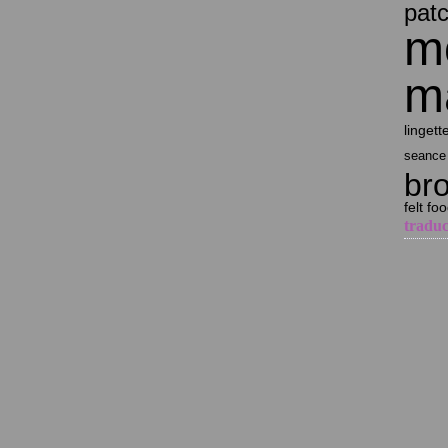
pat
mo
ma
lingett
seance 
br
felt fo
traduc