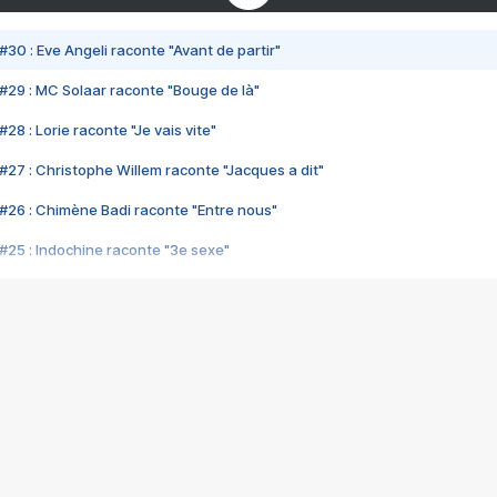
#30 : Eve Angeli raconte "Avant de partir"
#29 : MC Solaar raconte "Bouge de là"
28 : Lorie raconte "Je vais vite"
#27 : Christophe Willem raconte "Jacques a dit"
#26 : Chimène Badi raconte "Entre nous"
#25 : Indochine raconte "3e sexe"
#24 : Zaho raconte "C'est chelou"
#23 : Patrick Bruel raconte "Au café des délices"
#22 : Kyo raconte "Le chemin"
#21 : Nolwenn Leroy raconte "Cassé"
#20 : Patrick Hernandez raconte "Born to be alive"
#19 : Lorie raconte "Près de moi"