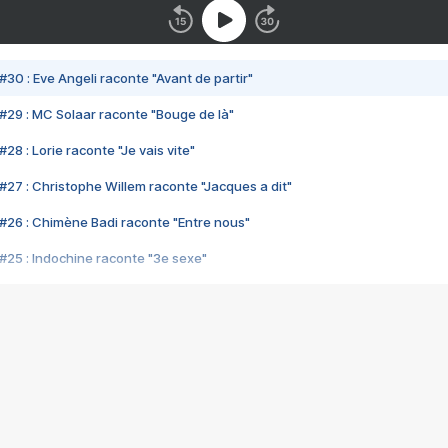
#30 : Eve Angeli raconte "Avant de partir"
#29 : MC Solaar raconte "Bouge de là"
28 : Lorie raconte "Je vais vite"
#27 : Christophe Willem raconte "Jacques a dit"
#26 : Chimène Badi raconte "Entre nous"
#25 : Indochine raconte "3e sexe"
#24 : Zaho raconte "C'est chelou"
#23 : Patrick Bruel raconte "Au café des délices"
#22 : Kyo raconte "Le chemin"
#21 : Nolwenn Leroy raconte "Cassé"
#20 : Patrick Hernandez raconte "Born to be alive"