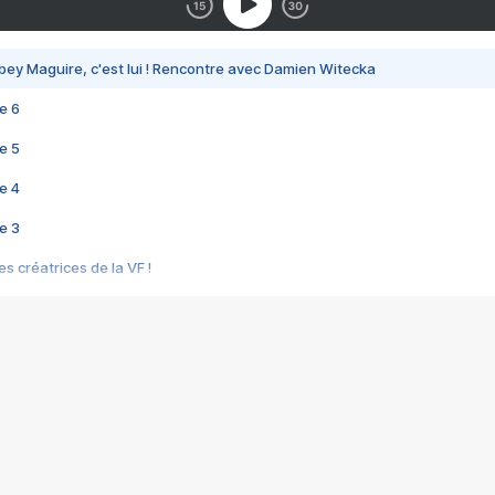
bey Maguire, c'est lui ! Rencontre avec Damien Witecka
e 6
e 5
e 4
e 3
s créatrices de la VF !
e 2
e 1
e Mektoub My Love arrive enfin ! Rencontre avec Shaïn Boumedine et Sal
i : après Toni en famille
elle réalise le bouleversant Dites lui que je l'aime