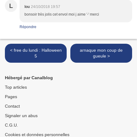
L
lou
24/10/2018 19:57
bonsoir très jolis cet envol moi j aime '-' merci
Répondre
< free du lundi : Halloween
arnaque mon coup de
5
gueule >
Hébergé par Canalblog
Top articles
Pages
Contact
Signaler un abus
C.G.U.
Cookies et données personnelles