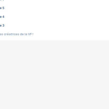
e 5
e 4
e 3
s créatrices de la VF !
e 2
e 1
e Mektoub My Love arrive enfin ! Rencontre avec Shaïn Boumedine et Sal
i : après Toni en famille
elle réalise le bouleversant Dites lui que je l'aime
ais ! Rencontre autour de Vie privée de Rebecca Zlotowski
 de Marguerite, Grave... Rencontre avec Ella Rumpf
 Les Rêveurs, un film intime sur la santé mentale