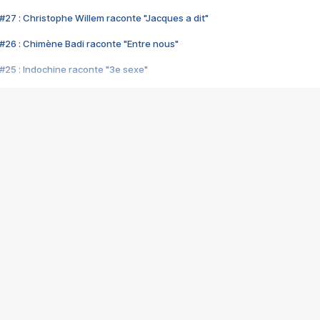
#27 : Christophe Willem raconte "Jacques a dit"
#26 : Chimène Badi raconte "Entre nous"
#25 : Indochine raconte "3e sexe"
#24 : Zaho raconte "C'est chelou"
#23 : Patrick Bruel raconte "Au café des délices"
#22 : Kyo raconte "Le chemin"
#21 : Nolwenn Leroy raconte "Cassé"
#20 : Patrick Hernandez raconte "Born to be alive"
#19 : Lorie raconte "Près de moi"
#18 : Michael Jones raconte "A nos actes manqués" (avec Jean-Jacque
#17 : Khaled raconte "Aïcha"
#16 : Corneille raconte "Parce qu'on vient de loin"