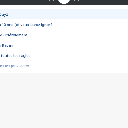
 DayZ
 a 13 ans (et vous l'avez ignoré)
e (littéralement)
im Rayan
 toutes les règles
s les jeux vidéo
us choquant de Rockstar ? - Le scandale BULLY
e plus moche de Steam
du RÊVE tourne au CAUCHEMAR
pendant 8 heures
it… à tort
umiliés par un jeu vidéo