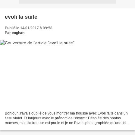
evoli la suite
Publié le 14/01/2017 à 09:58
Par
eoghan
Bonjour, J'avais oublié de vous montrer ma trousse avec Evoli faite dans un
tissu violet. Et toujours avec le prénom de l'enfant : Désolée des photos
moches, mais la trousse est partie et je ne l'avais photographiée qu'une fois
emballée. Je trouve que...