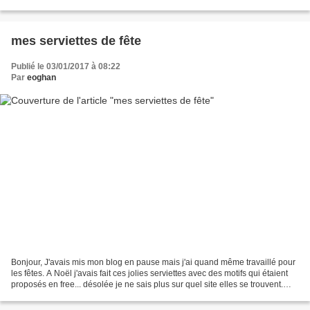
tirage au sort. Il y avait...
mes serviettes de fête
Publié le 03/01/2017 à 08:22
Par
eoghan
Bonjour, J'avais mis mon blog en pause mais j'ai quand même travaillé pour
les fêtes. A Noël j'avais fait ces jolies serviettes avec des motifs qui étaient
proposés en free... désolée je ne sais plus sur quel site elles se trouvent.
D'ailleurs si quelqu'un...