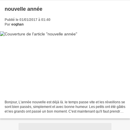
nouvelle année
Publié le 01/01/2017 à 01:40
Par
eoghan
Bonjour, L'année nouvelle est déjà là. le temps passe vite et les réveillons se
sont bien passés, simplement et avec bonne humeur. Les petits ont été gâtés
et les grands ont passé un bon moment. C'est maintenant qu'il faut prendre
de bonnes résolutions...