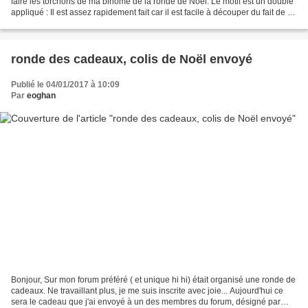
faire les torchons de ma binome de la ronde de Noël. Le motif est un double
appliqué : Il est assez rapidement fait car il est facile à découper du fait de sa
forme simple....
ronde des cadeaux, colis de Noël envoyé
Publié le 04/01/2017 à 10:09
Par
eoghan
Bonjour, Sur mon forum préféré ( et unique hi hi) était organisé une ronde de
cadeaux. Ne travaillant plus, je me suis inscrite avec joie... Aujourd'hui ce
sera le cadeau que j'ai envoyé à un des membres du forum, désigné par