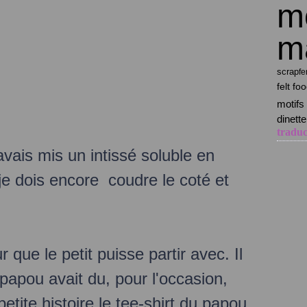
mo
ma
scrap
f
felt fo
motifs
dinette
traduc
'avais mis un intissé soluble en
je dois encore coudre le coté et
 que le petit puisse partir avec. Il
 papou avait du, pour l'occasion,
petite histoire le tee-shirt du papou