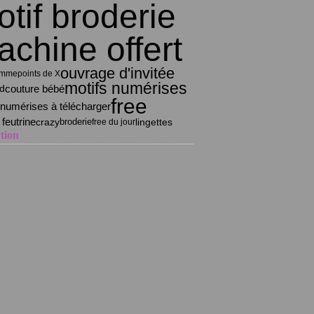
tif broderie
chine offert
ouvrage d'invitée
emme
points de X
motifs numérises
od
couture bébé
free
 numérises à télécharger
 feutrine
crazy
lingettes
broderie
free du jour
tion