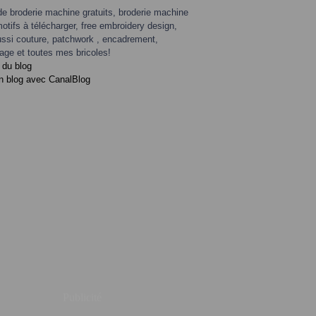
de broderie machine gratuits, broderie machine
motifs à télécharger, free embroidery design,
ssi couture, patchwork , encadrement,
age et toutes mes bricoles!
 du blog
n blog avec CanalBlog
Publicité