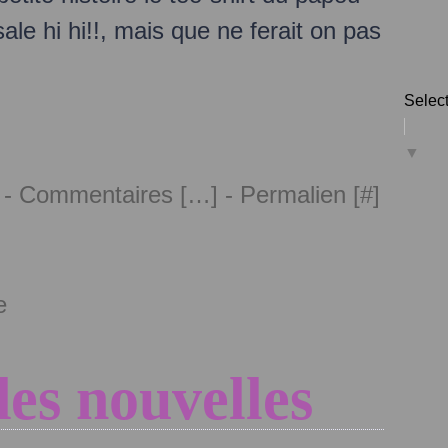
sale hi hi!!, mais que ne ferait on pas
Selec
▼
 -
Commentaires [
…
]
- Permalien [
#
]
e
des nouvelles