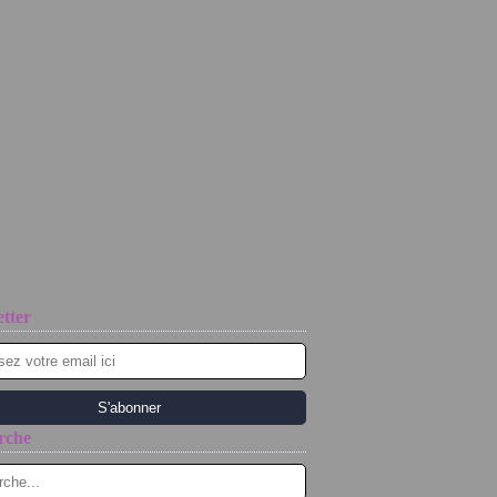
tter
rche