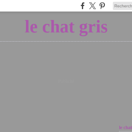
le chat gris
Publicité
le chat