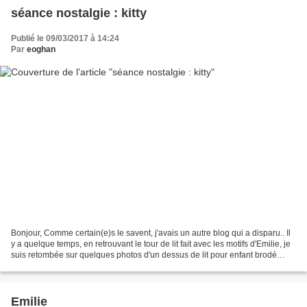
séance nostalgie : kitty
Publié le 09/03/2017 à 14:24
Par
eoghan
Bonjour, Comme certain(e)s le savent, j'avais un autre blog qui a disparu.. Il
y a quelque temps, en retrouvant le tour de lit fait avec les motifs d'Emilie, je
suis retombée sur quelques photos d'un dessus de lit pour enfant brodé
avec hello Kitty Une...
Emilie