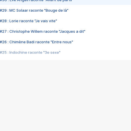
#29 : MC Solaar raconte "Bouge de là"
28 : Lorie raconte "Je vais vite"
#27 : Christophe Willem raconte "Jacques a dit"
#26 : Chimène Badi raconte "Entre nous"
#25 : Indochine raconte "3e sexe"
#24 : Zaho raconte "C'est chelou"
#23 : Patrick Bruel raconte "Au café des délices"
#22 : Kyo raconte "Le chemin"
#21 : Nolwenn Leroy raconte "Cassé"
#20 : Patrick Hernandez raconte "Born to be alive"
#19 : Lorie raconte "Près de moi"
#18 : Michael Jones raconte "A nos actes manqués" (avec Jean-Jacque