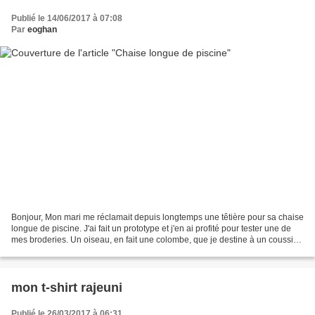
Publié le 14/06/2017 à 07:08
Par
eoghan
Bonjour, Mon mari me réclamait depuis longtemps une têtière pour sa chaise
longue de piscine. J'ai fait un prototype et j'en ai profité pour tester une de
mes broderies. Un oiseau, en fait une colombe, que je destine à un coussin
pour un mariage. Comme...
mon t-shirt rajeuni
Publié le 26/03/2017 à 06:31