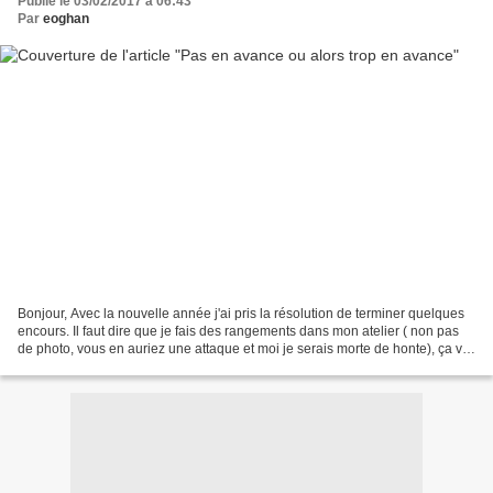
Publié le 03/02/2017 à 06:43
Par
eoghan
Bonjour, Avec la nouvelle année j'ai pris la résolution de terminer quelques
encours. Il faut dire que je fais des rangements dans mon atelier ( non pas
de photo, vous en auriez une attaque et moi je serais morte de honte), ça va
mieux même si ce n'est...