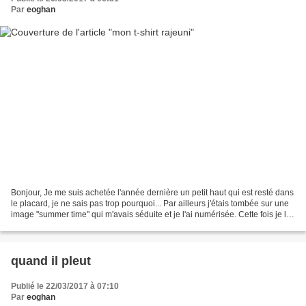
Par
eoghan
Bonjour, Je me suis achetée l'année dernière un petit haut qui est resté dans
le placard, je ne sais pas trop pourquoi... Par ailleurs j'étais tombée sur une
image "summer time" qui m'avais séduite et je l'ai numérisée. Cette fois je l'ai
brodée sur le...
quand il pleut
Publié le 22/03/2017 à 07:10
Par
eoghan