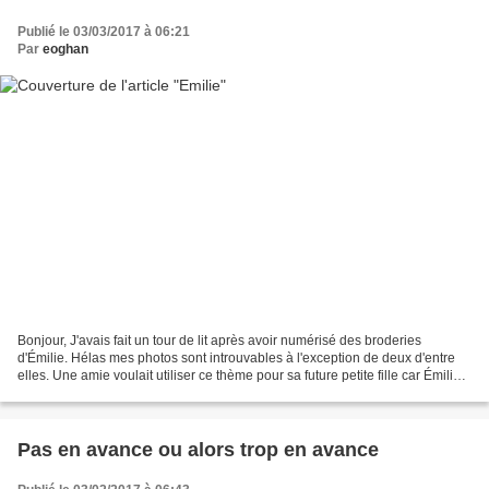
Publié le 03/03/2017 à 06:21
Par
eoghan
Bonjour, J'avais fait un tour de lit après avoir numérisé des broderies
d'Émilie. Hélas mes photos sont introuvables à l'exception de deux d'entre
elles. Une amie voulait utiliser ce thème pour sa future petite fille car Émilie
revient à la mode. Je suis...
Pas en avance ou alors trop en avance