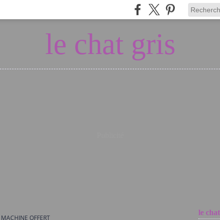
le chat gris
Publicité
le chat
 MACHINE OFFERT