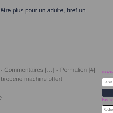
 être plus pour un adulte, bref un
 -
Commentaires [
…
]
- Permalien [
#
]
Newsle
 broderie machine offert
e
Reche