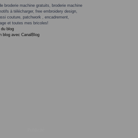
de broderie machine gratuits, broderie machine
motifs à télécharger, free embroidery design,
ssi couture, patchwork , encadrement,
age et toutes mes bricoles!
 du blog
n blog avec CanalBlog
Publicité