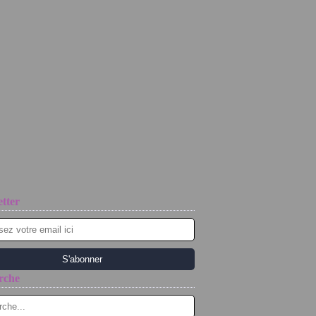
tter
rche