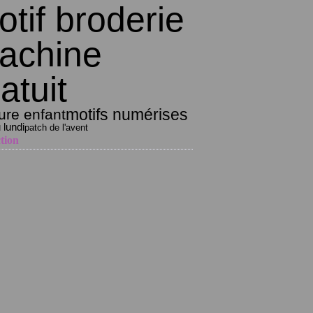
tif broderie
achine
atuit
motifs numérises
ure enfant
 lundi
patch de l'avent
tion