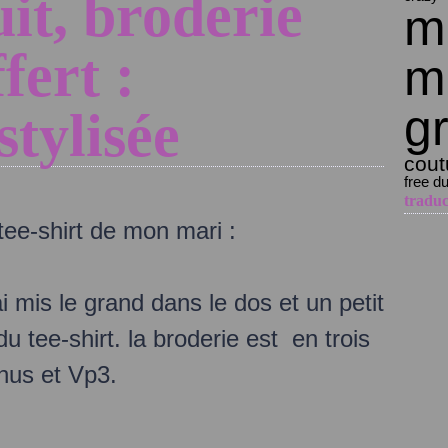
uit, broderie
mo
fert :
m
gr
stylisée
cout
free du
traduc
 tee-shirt de mon mari :
'ai mis le grand dans le dos et un petit
u tee-shirt. la broderie est en trois
 hus et Vp3.