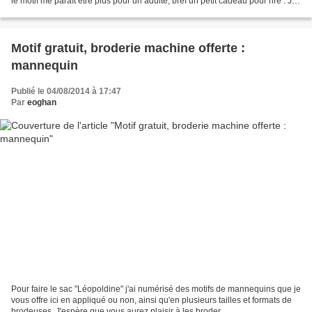
le motif me paraît être plus pour un adulte, bref un petit cadeau pour rire : Je
vous offre...
Motif gratuit, broderie machine offerte :
mannequin
Publié le 04/08/2014 à 17:47
Par
eoghan
Pour faire le sac "Léopoldine" j'ai numérisé des motifs de mannequins que je
vous offre ici en appliqué ou non, ainsi qu'en plusieurs tailles et formats de
brodeuses. J'espère que vous aurez plaisir à les broder