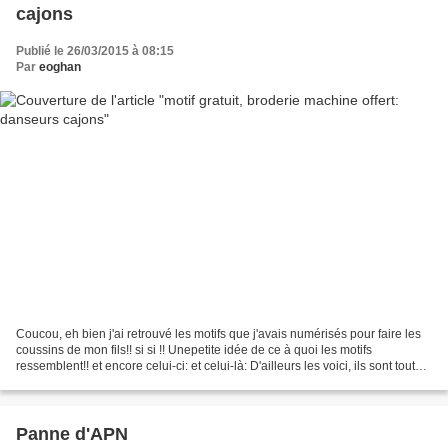
cajons
Publié le 26/03/2015 à 08:15
Par
eoghan
Coucou, eh bien j'ai retrouvé les motifs que j'avais numérisés pour faire les
coussins de mon fils!! si si !! Unepetite idée de ce à quoi les motifs
ressemblent!! et encore celui-ci: et celui-là: D'ailleurs les voici, ils sont tout
simple !! J'en ai fait...
Panne d'APN