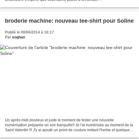
mannequins_un_et_deux_plusieurs_formats...
broderie machine: nouveau tee-shirt pour Soline
Publié le 08/06/2014 à 16:17
Par
eoghan
Un après midi pluvieux et juste le moment de tester une nouvelle
numérisation préparée un soir tranquille!! Je l'ai numérisée au moment de la
Saint Valentin !!! J'y ai ajouté un point de couture imitant l'herbe et quelques
boutons. Ce motif doit être...