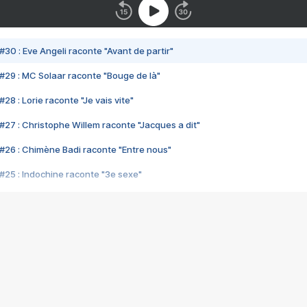
#30 : Eve Angeli raconte "Avant de partir"
#29 : MC Solaar raconte "Bouge de là"
28 : Lorie raconte "Je vais vite"
#27 : Christophe Willem raconte "Jacques a dit"
#26 : Chimène Badi raconte "Entre nous"
#25 : Indochine raconte "3e sexe"
#24 : Zaho raconte "C'est chelou"
#23 : Patrick Bruel raconte "Au café des délices"
#22 : Kyo raconte "Le chemin"
#21 : Nolwenn Leroy raconte "Cassé"
#20 : Patrick Hernandez raconte "Born to be alive"