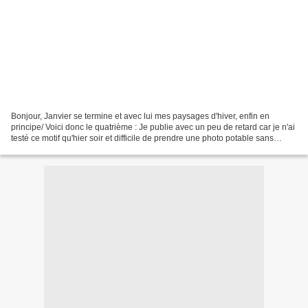
Bonjour, Janvier se termine et avec lui mes paysages d'hiver, enfin en
principe/ Voici donc le quatrième : Je publie avec un peu de retard car je n'ai
testé ce motif qu'hier soir et difficile de prendre une photo potable sans
lumière correcte. Mon échantillon...