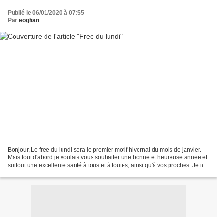
Publié le 06/01/2020 à 07:55
Par
eoghan
Bonjour, Le free du lundi sera le premier motif hivernal du mois de janvier.
Mais tout d'abord je voulais vous souhaiter une bonne et heureuse année et
surtout une excellente santé à tous et à toutes, ainsi qu'à vos proches. Je n'ai
pas eu envie d'ajouter...