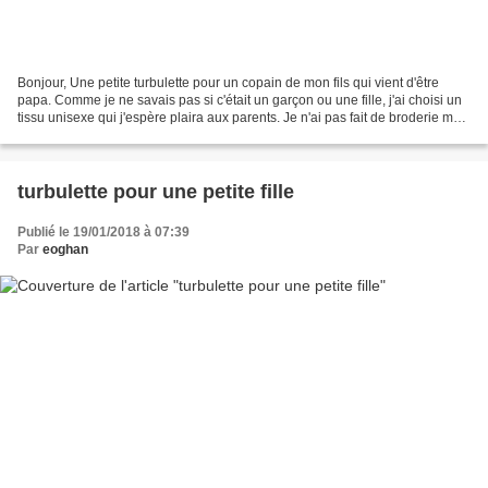
Bonjour, Une petite turbulette pour un copain de mon fils qui vient d'être
papa. Comme je ne savais pas si c'était un garçon ou une fille, j'ai choisi un
tissu unisexe qui j'espère plaira aux parents. Je n'ai pas fait de broderie mais
choisi du flex....
turbulette pour une petite fille
Publié le 19/01/2018 à 07:39
Par
eoghan