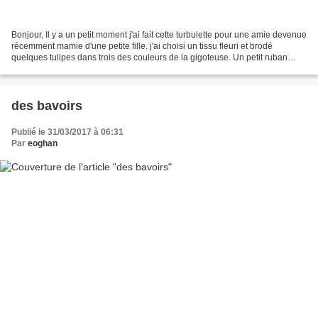
Bonjour, Il y a un petit moment j'ai fait cette turbulette pour une amie devenue
récemment mamie d'une petite fille. j'ai choisi un tissu fleuri et brodé
quelques tulipes dans trois des couleurs de la gigoteuse. Un petit ruban
pour décorer avec le point...
des bavoirs
Publié le 31/03/2017 à 06:31
Par
eoghan