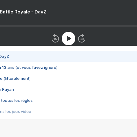
 Battle Royale - DayZ
 DayZ
 a 13 ans (et vous l'avez ignoré)
e (littéralement)
im Rayan
 toutes les règles
s les jeux vidéo
us choquant de Rockstar ? - Le scandale BULLY
e plus moche de Steam