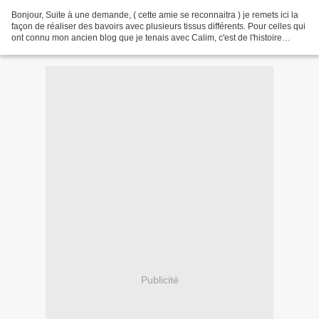
Bonjour, Suite à une demande, ( cette amie se reconnaitra ) je remets ici la
façon de réaliser des bavoirs avec plusieurs tissus différents. Pour celles qui
ont connu mon ancien blog que je tenais avec Calim, c'est de l'histoire
ancienne et je m'en excuse...
Publicité