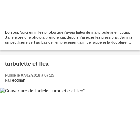
Bonjour, Voici enfin les photos que j'avais faites de ma turbulette en cours.
J'ai encore une photo à prendre car, depuis, j'ai posé les pressions. J'ai mis
un petit liseré vert au bas de l'empiècement afin de rappeler la doublure.
Pour les appliqués...
turbulette et flex
Publié le 07/02/2018 à 07:25
Par
eoghan