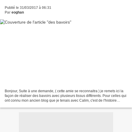
Publié le 31/03/2017 à 06:31
Par
eoghan
Bonjour, Suite à une demande, ( cette amie se reconnaitra ) je remets ici la
façon de réaliser des bavoirs avec plusieurs tissus différents. Pour celles qui
ont connu mon ancien blog que je tenais avec Calim, c'est de l'histoire
ancienne et je m'en excuse...