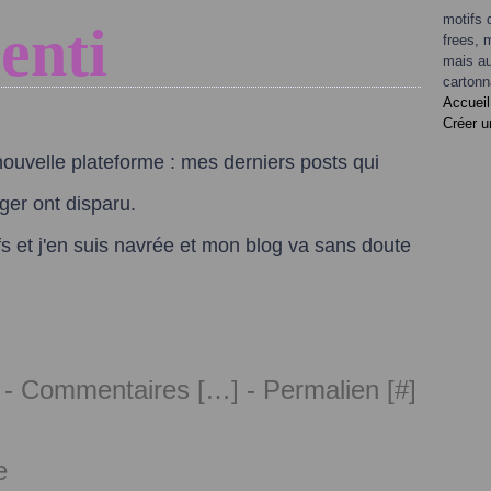
motifs 
enti
frees, 
mais au
cartonn
Accueil
Créer u
nouvelle plateforme : mes derniers posts qui
ger ont disparu.
fs et j'en suis navrée et mon blog va sans doute
 -
Commentaires [
…
]
- Permalien [
#
]
e