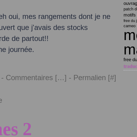
ouvrag
patch d
 eh oui, mes rangements dont je ne
motifs
free du 
ouvert que j'avais des stocks
cameo
mo
de de partout!!
ma
ne journée.
free du
traduc
 -
Commentaires [
…
]
- Permalien [
#
]
e
es 2