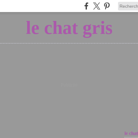
le chat gris
Publicité
le chat