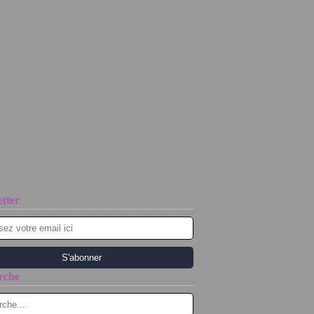
tter
rche