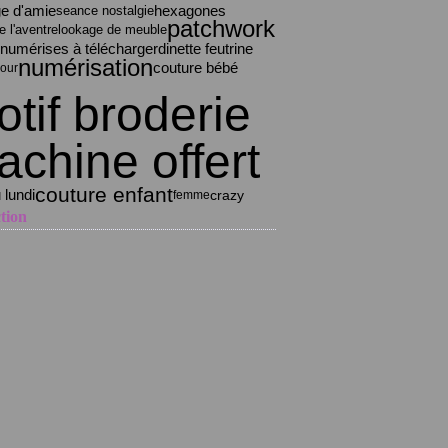
e d'amie
hexagones
seance nostalgie
patchwork
e l'avent
relookage de meuble
dinette feutrine
 numérises à télécharger
numérisation
couture bébé
jour
tif broderie
chine offert
couture enfant
 lundi
crazy
femme
tion