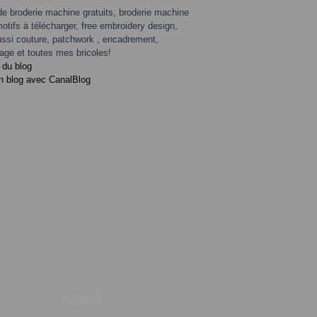
de broderie machine gratuits, broderie machine
motifs à télécharger, free embroidery design,
ssi couture, patchwork , encadrement,
age et toutes mes bricoles!
 du blog
n blog avec CanalBlog
Publicité