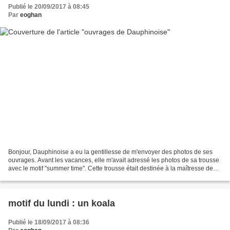
Publié le 20/09/2017 à 08:45
Par
eoghan
Bonjour, Dauphinoise a eu la gentillesse de m'envoyer des photos de ses
ouvrages. Avant les vacances, elle m'avait adressé les photos de sa trousse
avec le motif "summer time". Cette trousse était destinée à la maîtresse de
son petit fils et je l'avais...
motif du lundi : un koala
Publié le 18/09/2017 à 08:36