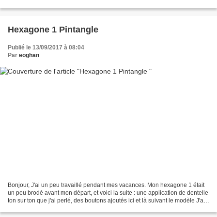
nous a déjà envoyé...
Hexagone 1 Pintangle
Publié le 13/09/2017 à 08:04
Par
eoghan
Bonjour, J'ai un peu travaillé pendant mes vacances. Mon hexagone 1 était
un peu brodé avant mon départ, et voici la suite : une application de dentelle
ton sur ton que j'ai perlé, des boutons ajoutés ici et là suivant le modèle J'ai
mis mon molleton,...