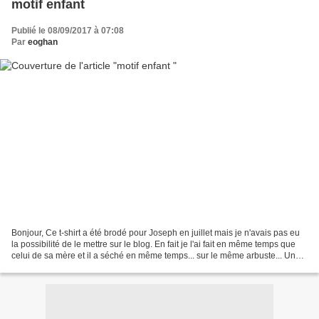
motif enfant
Publié le 08/09/2017 à 07:08
Par
eoghan
Bonjour, Ce t-shirt a été brodé pour Joseph en juillet mais je n'avais pas eu
la possibilité de le mettre sur le blog. En fait je l'ai fait en même temps que
celui de sa mère et il a séché en même temps... sur le même arbuste... Un
motif , le troll Branche,...