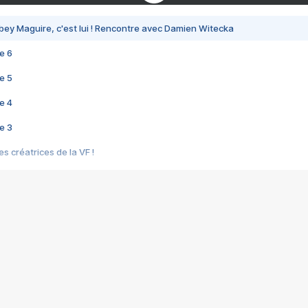
bey Maguire, c'est lui ! Rencontre avec Damien Witecka
e 6
e 5
e 4
e 3
s créatrices de la VF !
e 2
e 1
e Mektoub My Love arrive enfin ! Rencontre avec Shaïn Boumedine et Sal
i : après Toni en famille
elle réalise le bouleversant Dites lui que je l'aime
ais ! Rencontre autour de Vie privée de Rebecca Zlotowski