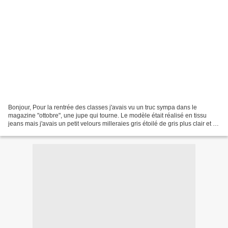
Bonjour, Pour la rentrée des classes j'avais vu un truc sympa dans le
magazine "ottobre", une jupe qui tourne. Le modèle était réalisé en tissu
jeans mais j'avais un petit velours milleraies gris étoilé de gris plus clair et je
me suis dit que c'était...