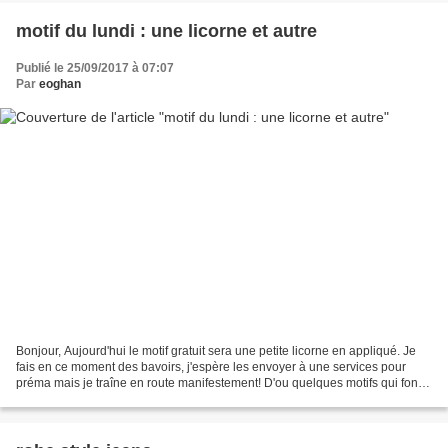
motif du lundi : une licorne et autre
Publié le 25/09/2017 à 07:07
Par
eoghan
Bonjour, Aujourd'hui le motif gratuit sera une petite licorne en appliqué. Je
fais en ce moment des bavoirs, j'espère les envoyer à une services pour
préma mais je traîne en route manifestement! D'ou quelques motifs qui font
bébé. Ce motif sera envoyé...