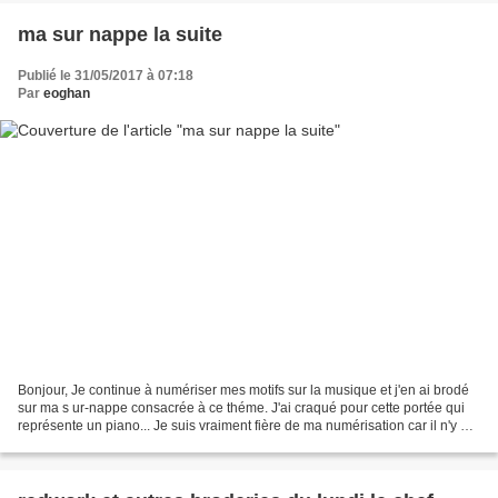
ma sur nappe la suite
Publié le 31/05/2017 à 07:18
Par
eoghan
Bonjour, Je continue à numériser mes motifs sur la musique et j'en ai brodé
sur ma s ur-nappe consacrée à ce théme. J'ai craqué pour cette portée qui
représente un piano... Je suis vraiment fière de ma numérisation car il n'y a
aucun saut de fil. Je déteste...