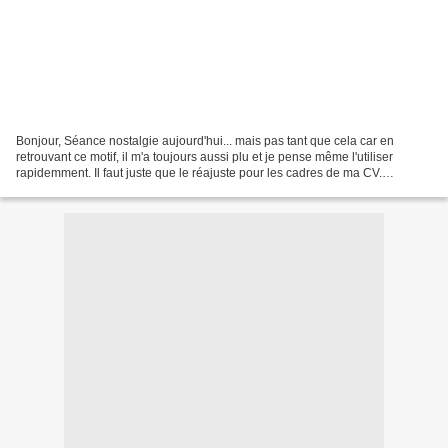
Bonjour, Séance nostalgie aujourd'hui... mais pas tant que cela car en
retrouvant ce motif, il m'a toujours aussi plu et je pense même l'utiliser
rapidemment. Il faut juste que le réajuste pour les cadres de ma CV.
Finalement, à part le fait que le personnage...