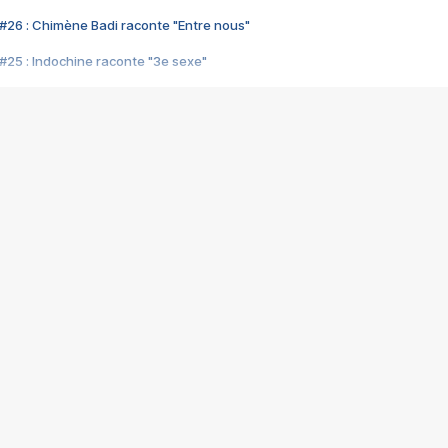
#26 : Chimène Badi raconte "Entre nous"
#25 : Indochine raconte "3e sexe"
#24 : Zaho raconte "C'est chelou"
#23 : Patrick Bruel raconte "Au café des délices"
#22 : Kyo raconte "Le chemin"
#21 : Nolwenn Leroy raconte "Cassé"
#20 : Patrick Hernandez raconte "Born to be alive"
#19 : Lorie raconte "Près de moi"
#18 : Michael Jones raconte "A nos actes manqués" (avec Jean-Jacque
#17 : Khaled raconte "Aïcha"
#16 : Corneille raconte "Parce qu'on vient de loin"
#15 : Indochine raconte "L'aventurier"