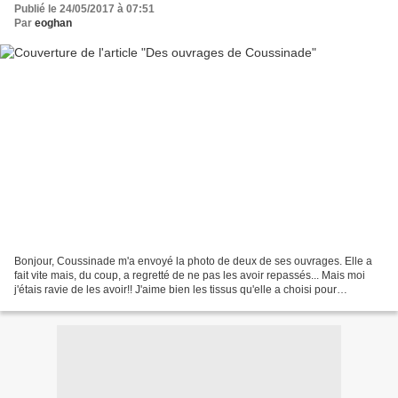
Publié le 24/05/2017 à 07:51
Par
eoghan
Bonjour, Coussinade m'a envoyé la photo de deux de ses ouvrages. Elle a
fait vite mais, du coup, a regretté de ne pas les avoir repassés... Mais moi
j'étais ravie de les avoir!! J'aime bien les tissus qu'elle a choisi pour
l'appliqué, qu'en pensez vous?...