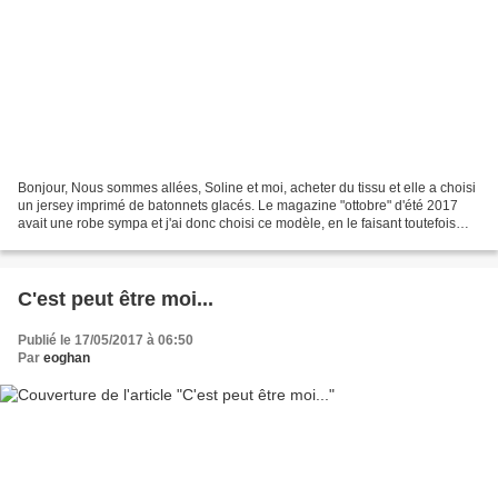
Bonjour, Nous sommes allées, Soline et moi, acheter du tissu et elle a choisi
un jersey imprimé de batonnets glacés. Le magazine "ottobre" d'été 2017
avait une robe sympa et j'ai donc choisi ce modèle, en le faisant toutefois
avec deux jerseys. La robe...
C'est peut être moi...
Publié le 17/05/2017 à 06:50
Par
eoghan