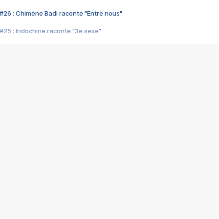
#26 : Chimène Badi raconte "Entre nous"
#25 : Indochine raconte "3e sexe"
#24 : Zaho raconte "C'est chelou"
#23 : Patrick Bruel raconte "Au café des délices"
#22 : Kyo raconte "Le chemin"
#21 : Nolwenn Leroy raconte "Cassé"
#20 : Patrick Hernandez raconte "Born to be alive"
#19 : Lorie raconte "Près de moi"
#18 : Michael Jones raconte "A nos actes manqués" (avec Jean-Jacque
#17 : Khaled raconte "Aïcha"
#16 : Corneille raconte "Parce qu'on vient de loin"
#15 : Indochine raconte "L'aventurier"