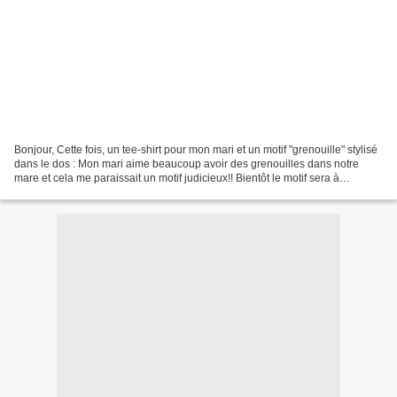
Bonjour, Cette fois, un tee-shirt pour mon mari et un motif "grenouille" stylisé
dans le dos : Mon mari aime beaucoup avoir des grenouilles dans notre
mare et cela me paraissait un motif judicieux!! Bientôt le motif sera à
télécharger sur ce blog en deux...