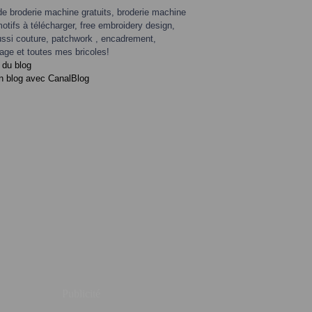
de broderie machine gratuits, broderie machine
motifs à télécharger, free embroidery design,
ssi couture, patchwork , encadrement,
age et toutes mes bricoles!
 du blog
n blog avec CanalBlog
Publicité