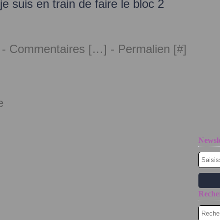
je suis en train de faire le bloc 2
 -
Commentaires [
…
]
- Permalien [
#
]
e
Newsle
Reche