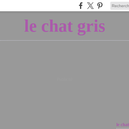
le chat gris
Publicité
le chat