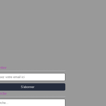
tter
rche