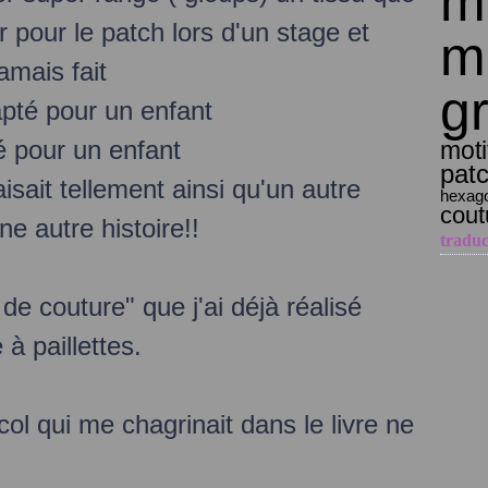
mo
r pour le patch lors d'un stage et
m
amais fait
gr
pté pour un enfant
é pour un enfant
moti
pat
isait tellement ainsi qu'un autre
hexag
cout
ne autre histoire!!
traduc
de couture" que j'ai déjà réalisé
à paillettes.
 col qui me chagrinait dans le livre ne