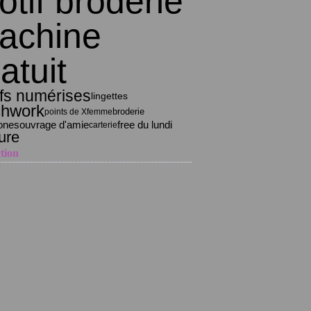
tif broderie
achine
atuit
fs numérises
lingettes
chwork
broderie
points de X
femme
ouvrage d'amie
ones
free du lundi
carterie
ure
tion