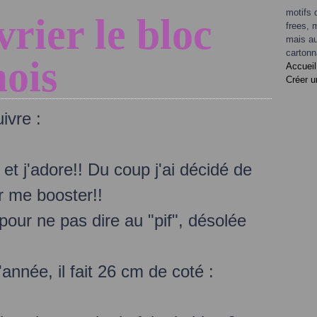
motifs 
rier le bloc
frees, 
mais au
cartonn
ois
Accueil
Créer u
ivre :
et j'adore!! Du coup j'ai décidé de
r me booster!!
 pour ne pas dire au "pif", désolée
'année, il fait 26 cm de coté :