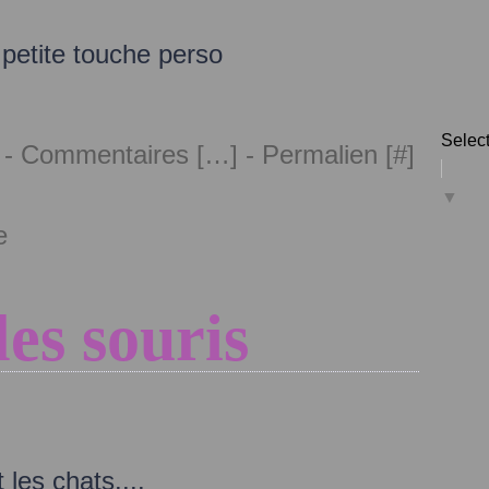
 petite touche perso
Selec
 -
Commentaires [
…
]
- Permalien [
#
]
▼
e
les souris
t les chats....